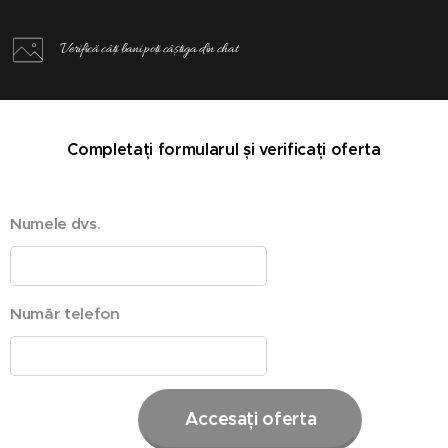
Verifică câți bani poți câștiga din chat
Completați formularul și verificați oferta
Numele dvs.
Număr telefon
Accesați oferta