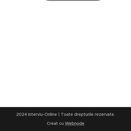
2024 Interviu-Online | Toate drepturile rezervate.
Creat cu
Webnode