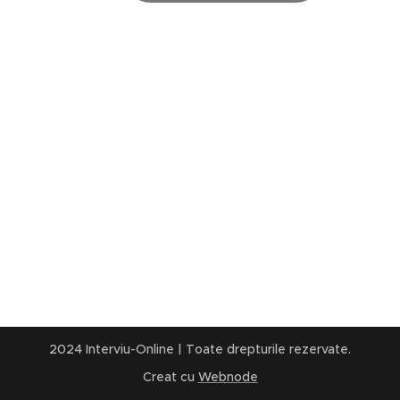
2024 Interviu-Online | Toate drepturile rezervate.
Creat cu
Webnode