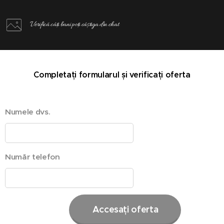
Verifică câți bani poți câștiga din chat
Completați formularul și verificați oferta
Numele dvs.
Număr telefon
Accesați oferta