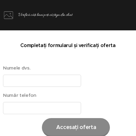
Verifică câți bani poți câștiga din chat
Completați formularul și verificați oferta
Numele dvs.
Număr telefon
Accesați oferta