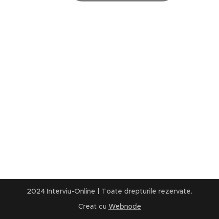
2024 Interviu-Online | Toate drepturile rezervate.
Creat cu
Webnode