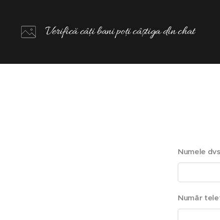
Verifică câți bani poți câștiga din chat
Numele dvs
Număr tele