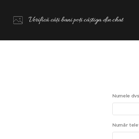
Verifică câți bani poți câștiga din chat
Numele dvs
Număr tele