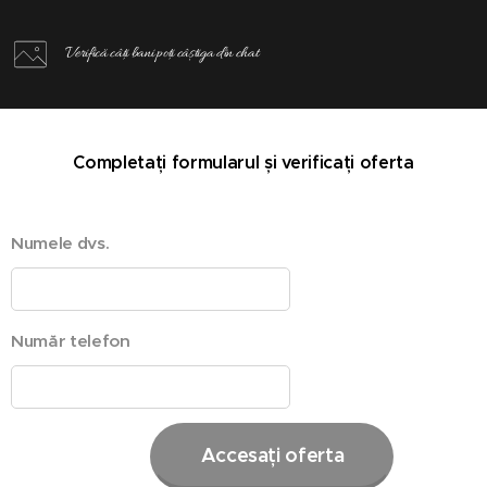
Verifică câți bani poți câștiga din chat
Completați formularul și verificați oferta
Numele dvs.
Număr telefon
Accesați oferta