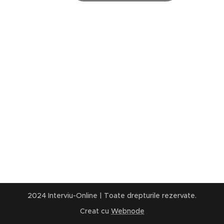
2024 Interviu-Online | Toate drepturile rezervate.
Creat cu
Webnode