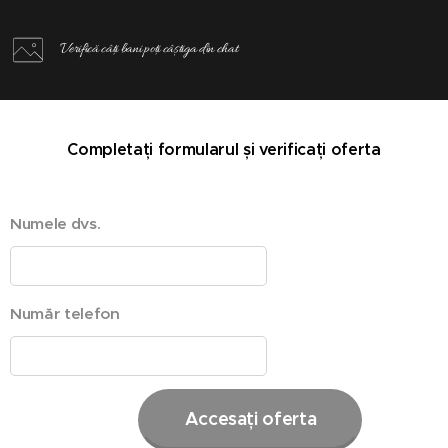
Verifică câți bani poți câștiga din chat
Completați formularul și verificați oferta
Numele dvs.
Număr telefon
Accesați oferta