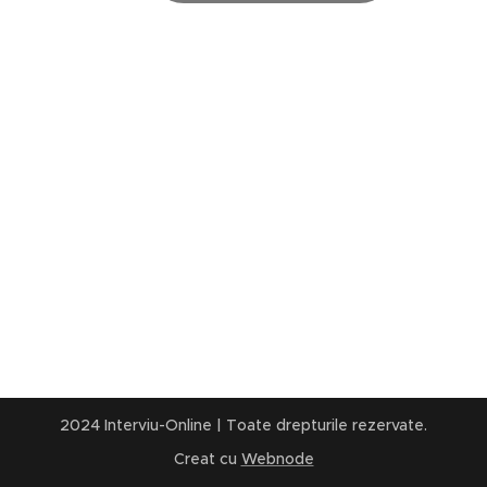
2024 Interviu-Online | Toate drepturile rezervate.
Creat cu
Webnode