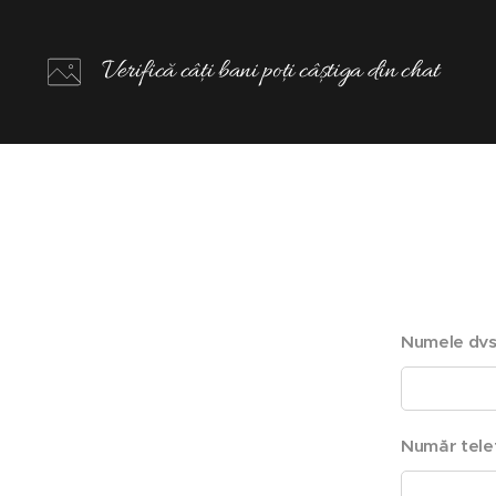
Verifică câți bani poți câștiga din chat
Numele dvs
Număr tele