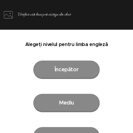
Verifică câți bani poți câștiga din chat
Alegeți nivelul pentru limba engleză
Începător
Mediu