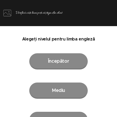
Verifică câți bani poți câștiga din chat
Alegeți nivelul pentru limba engleză
Începător
Mediu