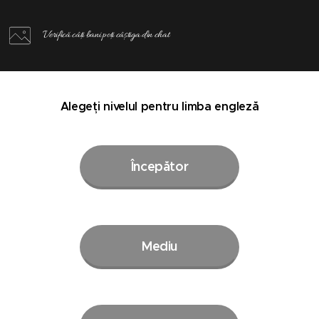
Verifică câți bani poți câștiga din chat
Alegeți nivelul pentru limba engleză
Începător
Mediu