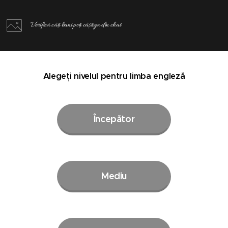
Verifică câți bani poți câștiga din chat
Alegeți nivelul pentru limba engleză
Începător
Mediu