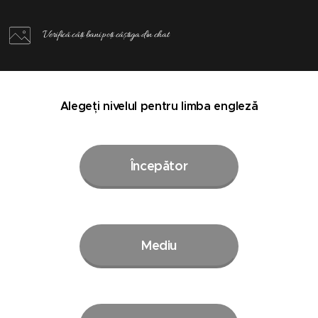
Verifică câți bani poți câștiga din chat
Alegeți nivelul pentru limba engleză
Începător
Mediu