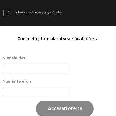
Verifică câți bani poți câștiga din chat
Completați formularul și verificați oferta
Numele dvs.
Număr telefon
Accesați oferta