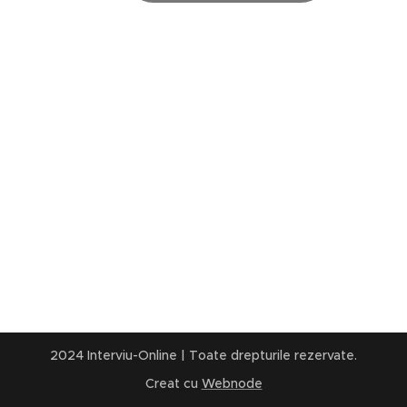
2024 Interviu-Online | Toate drepturile rezervate.
Creat cu
Webnode