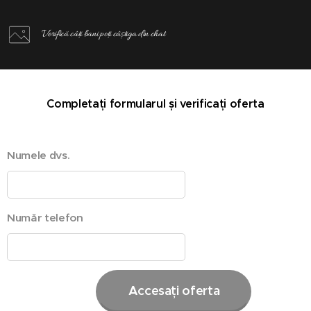
Verifică câți bani poți câștiga din chat
Completați formularul și verificați oferta
Numele dvs.
Număr telefon
Accesați oferta