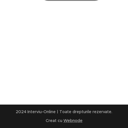
2024 Interviu-Online | Toate drepturile rezervate.
Creat cu
Webnode