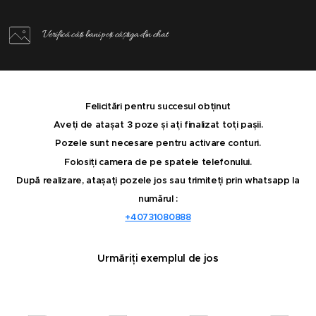
Verifică câți bani poți câștiga din chat
Felicitări pentru succesul obținut
Aveți de atașat 3 poze și ați finalizat toți pașii.
Pozele sunt necesare pentru activare conturi.
Folosi
ți
camera de pe spatele telefonului.
După realizare,
atașa
ți
pozele jos sau trimiteți prin whatsapp la
numărul :
+40731080888
Urmăriți exemplul de jos